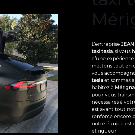
Méri
L’entreprise
JEAN 
taxi tesla
, si vous 
d’une expérience e
mettons tout en o
vous accompagnon
tesla
et sommes à l
habitez à
Mérigna
pour vous transm
nécessaires à votr
est avant tout not
renforce encore pl
notre équipe est q
et rigueur.