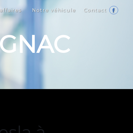
affaires
Notre véhicule
Contact
IGNAC
tesla à