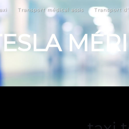
axi
Transport médical assis
Transport d'
 TESLA MÉR
taxi 