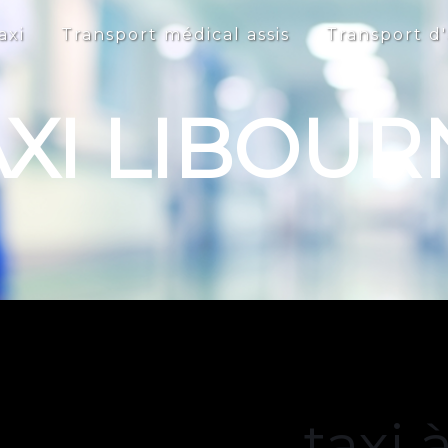
axi
Transport médical assis
Transport d'
AXI LIBOUR
taxi 