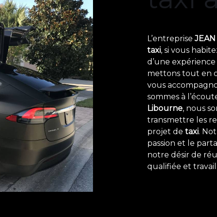
L’entreprise
JEAN 
taxi
, si vous habit
d’une expérience e
mettons tout en o
vous accompagnon
sommes à l’écoute 
Libourne
, nous s
transmettre les r
projet de
taxi
. No
passion et le par
notre désir de réu
qualifiée et trava