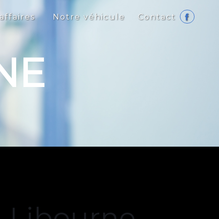
affaires
Notre véhicule
Contact
NE
à Libourne