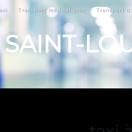
axi
Transport médical assis
Transport d'
I SAINT-LO
taxi 