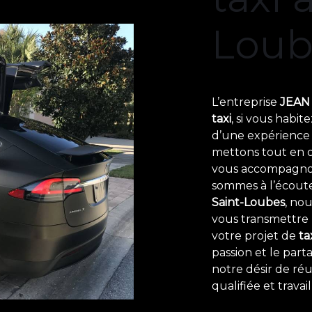
Loub
L’entreprise
JEAN 
taxi
, si vous habit
d’une expérience e
mettons tout en o
vous accompagnon
sommes à l’écoute 
Saint-Loubes
, no
vous transmettre 
votre projet de
ta
passion et le par
notre désir de réu
qualifiée et trava